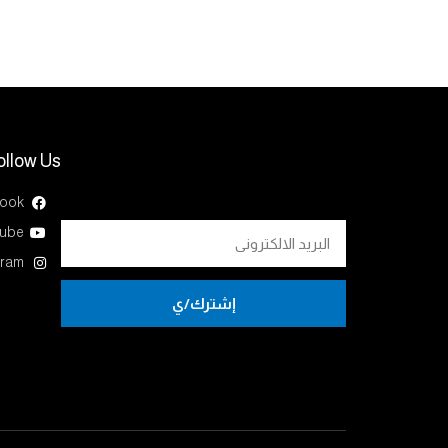
ollow Us
ook
ube
gram
إشترك/ي