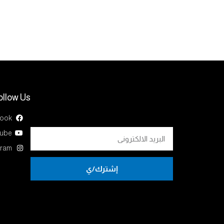
ollow Us
ook
ube
gram
إشترك/ي